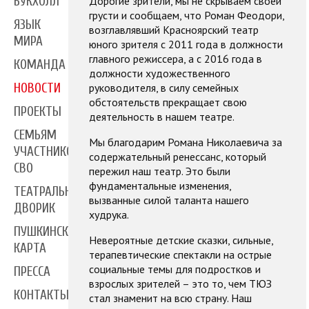
Дорогие зрители, мы не скрываем своей
БУКХОЛЛ
грусти и сообщаем, что Роман Феодори,
ЯЗЫК
возглавлявший Красноярский театр
МИРА
юного зрителя с 2011 года в должности
главного режиссера, а с 2016 года в
КОМАНДА
должности художественного
руководителя, в силу семейных
НОВОСТИ
обстоятельств прекращает свою
ПРОЕКТЫ
деятельность в нашем театре.
СЕМЬЯМ
Мы благодарим Романа Николаевича за
УЧАСТНИКОВ
содержательный ренессанс, который
СВО
пережил наш театр. Это были
фундаментальные изменения,
ТЕАТРАЛЬНЫЙ
вызванные силой таланта нашего
ДВОРИК
худрука.
ПУШКИНСКАЯ
Невероятные детские сказки, сильные,
КАРТА
терапевтические спектакли на острые
социальные темы для подростков и
ПРЕССА
взрослых зрителей – это то, чем ТЮЗ
КОНТАКТЫ
стал знаменит на всю страну. Наш