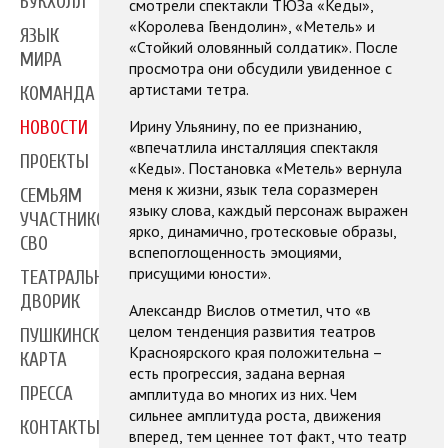
БУКХОЛЛ
смотрели спектакли ТЮЗа «Кеды»,
«Королева Гвендолин», «Метель» и
ЯЗЫК
«Стойкий оловянный солдатик». После
МИРА
просмотра они обсудили увиденное с
артистами тетра.
КОМАНДА
Ирину Ульянину, по ее признанию,
НОВОСТИ
«впечатлила инсталляция спектакля
ПРОЕКТЫ
«Кеды». Постановка «Метель» вернула
меня к жизни, язык тела соразмерен
СЕМЬЯМ
языку слова, каждый персонаж выражен
УЧАСТНИКОВ
ярко, динамично, гротесковые образы,
СВО
вспепоглощенность эмоциями,
присущими юности».
ТЕАТРАЛЬНЫЙ
ДВОРИК
Александр Вислов отметил, что «в
целом тенденция развития театров
ПУШКИНСКАЯ
Красноярского края положительна –
КАРТА
есть прогрессия, задана верная
ПРЕССА
амплитуда во многих из них. Чем
сильнее амплитуда роста, движения
КОНТАКТЫ
вперед, тем ценнее тот факт, что театр