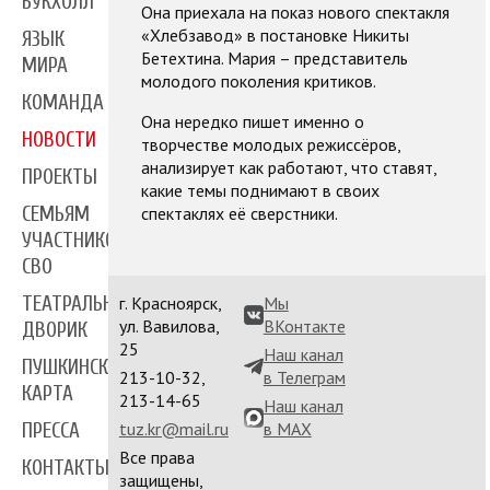
БУКХОЛЛ
Она приехала на показ нового спектакля
«Хлебзавод» в постановке Никиты
ЯЗЫК
Бетехтина. Мария – представитель
МИРА
молодого поколения критиков.
КОМАНДА
Она нередко пишет именно о
НОВОСТИ
творчестве молодых режиссёров,
анализирует как работают, что ставят,
ПРОЕКТЫ
какие темы поднимают в своих
спектаклях её сверстники.
СЕМЬЯМ
УЧАСТНИКОВ
СВО
ТЕАТРАЛЬНЫЙ
г. Красноярск,
Мы
ул. Вавилова,
ВКонтакте
ДВОРИК
25
Наш канал
ПУШКИНСКАЯ
213-10-32,
в Телеграм
КАРТА
213-14-65
Наш канал
tuz.kr@mail.ru
в MAX
ПРЕССА
Все права
КОНТАКТЫ
защищены,