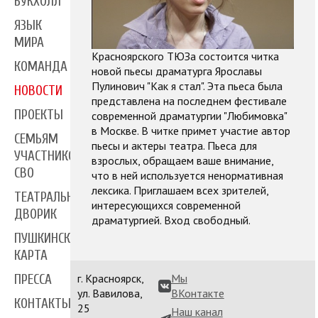
БУКХОЛЛ
ЯЗЫК
МИРА
Красноярского ТЮЗа состоится читка
КОМАНДА
новой пьесы драматурга Ярославы
Пулинович "Как я стал". Эта пьеса была
НОВОСТИ
представлена на последнем фестивале
ПРОЕКТЫ
современной драматургии "Любимовка"
в Москве. В читке примет участие автор
СЕМЬЯМ
пьесы и актеры театра. Пьеса для
УЧАСТНИКОВ
взрослых, обращаем ваше внимание,
СВО
что в ней используется ненормативная
лексика. Приглашаем всех зрителей,
ТЕАТРАЛЬНЫЙ
интересующихся современной
ДВОРИК
драматургией. Вход свободный.
ПУШКИНСКАЯ
КАРТА
г. Красноярск,
Мы
ПРЕССА
ул. Вавилова,
ВКонтакте
КОНТАКТЫ
25
Наш канал