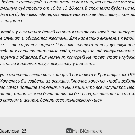
 будет и супергерой, и некая магическая сила, то есть все те ве
менную аудиторию от 10 до 15-16 лет. В спектакле будет испо
десь он будет выглядеть, как некие магические действия, с пом
 ситуацию.
 чтобы у слышащих детей во время спектакля какой-то интерес 
е слышат и общаются жестами. Для нас важно внимание к этой 
е — это страна в стране. Они сами говорят, что существуют об
Среди них есть талантливые люди, есть яркие индивидуальности.
оторыми я общался, был мальчик, который мечтает стать худо
ть тяга к творчеству, к искусству у них есть.
дут смотреть спектакль, который поставят в Красноярском ТЮЗ
 Хотелось бы увидеть их реакцию. Главное, конечно, чтобы ребят
ас самое большое волнение. Но мы верим, что всё получится. Вед
лина, которые всем были понятны без слов, развлекали и в то ж
о важном и ценном, делали всех немножко лучше».
. Вавилова, 25
Мы ВКонтакте