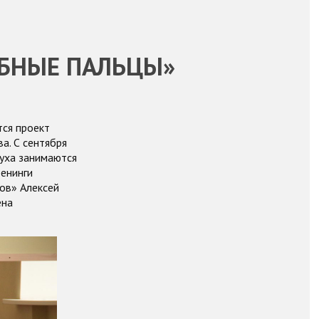
ЕБНЫЕ ПАЛЬЦЫ»
ся проект
а. С сентября
луха занимаются
ренинги
ов» Алексей
ена