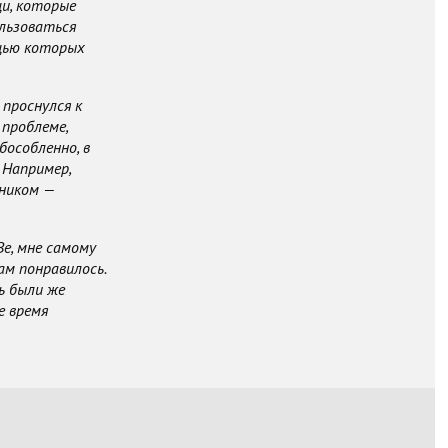
щи, которые
льзоваться
ощью которых
проснулся к
проблеме,
особленно, в
 Например,
жником —
е, мне самому
ам понравилось.
ь были же
е время