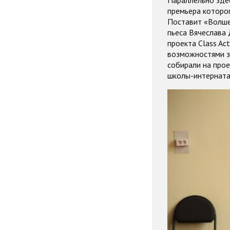
Параллельно зде
премьера которог
Поставит «Волше
пьеса Вячеслава 
проекта Class Ac
возможностями зд
собирали на прое
школы-интерната 