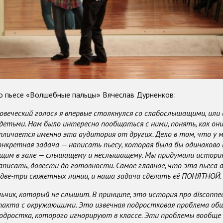
 о пьесе «Волшебные пальцы» Вячеслав Дурненков:
овеческий голос» я впервые столкнулся со слабослышащими, или 
етьми. Нам было интересно пообщаться с ними, понять, как о
тличается именно эта аудитория от других. Дело в том, что у 
онкретная задача — написать пьесу, которая была бы одинаково
ящим в зале — слышащему и неслышащему. Мы придумали истори
аписать, довести до готовности. Самое главное, что эта пьеса
т две-три сюжетных линии, и наша задача сделать её ПОНЯТНОЙ.
льчик, который не слышит. В принципе, это история про
disconne
акта с окружающими. Это извечная подростковая проблема общ
подростка, которого игнорируют в классе. Эти проблемы вообще