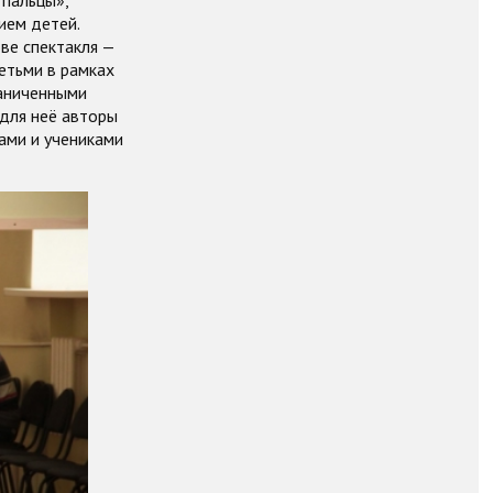
пальцы»,
ием детей.
ве спектакля —
етьми в рамках
раниченными
 для неё авторы
гами и учениками