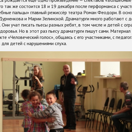
сь рождается ещё одно произведение — спектакль «Волшебные 
о так же состоится 18 и 19 декабря после перформанса с участ
бные пальцы» главный режиссёр театра Роман Феодори. В осно
Дурненкова и Марии Зелинской. Драматурги много работают с д
t. Они учат писать пьесы разных ребят, в том числе и детей с ог
оровья. Но в этот раз пьесу драматурги пишут сами. Материал
кте «Человеческий голос», общаясь с его участниками, с педаго
для детей с нарушениями слуха.