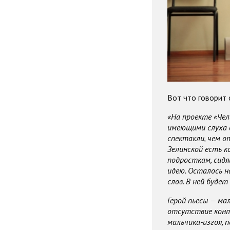
Вот что говорит
«На проекте «Чел
имеющими слуха д
спектакли, чем о
Зелинской есть к
подросткам, сид
идею. Осталось н
слов. В ней буде
Герой пьесы — ма
отсутствие конт
мальчика-изгоя, 