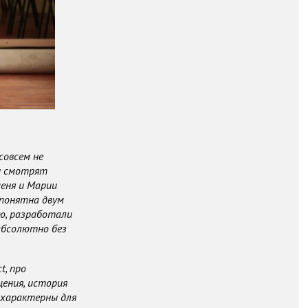
совсем не
ни смотрят
меня и Марии
 понятна двум
ю, разработали
 абсолютно без
ct
, про
ения, история
 характерны для