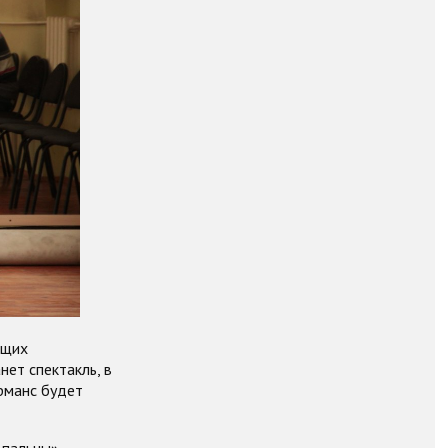
ащих
нет спектакль, в
рманс будет