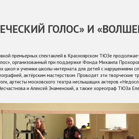
ЕЧЕСКИЙ ГОЛОС» И «ВОЛШ
овкой премьерных спектаклей в Красноярском ТЮЗе продолжает
олос», организованный при поддержке Фонда Михаила Прохоров
х школ и ученики школы-интерната для детей с нарушениями с
ографией, актёрским мастерством. Проводят эти творческие т
гоги, артисты московского театра неслышащих актеров «Недосл
Несчастнова и Алексей Знаменский, а также хореограф ТЮЗа Ел