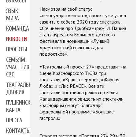
БУКХОЛЛ
Несмотря на свой статус
ЯЗЫК
«негосударственного», проект уже успел
МИРА
заявить о себе: в 2020 году спектакль
«Сочинение про Джобса» (реж. И. Пачин)
КОМАНДА
стал лауреатом Большого детского
НОВОСТИ
фестиваля в номинации «Лучший
драматический спектакль для
ПРОЕКТЫ
подростков».
СЕМЬЯМ
«Театральный проект 27» представит на
УЧАСТНИКОВ
сцене Красноярского ТЮЗа три
СВО
спектакля: «Краш в сердце», «Жирная
ТЕАТРАЛЬНЫЙ
Люба» и «Лис PEACE». Все эти
ДВОРИК
спектакли поставила режиссёр Юлия
Каландаришвили. Увидеть их спектакли
ПУШКИНСКАЯ
красноярцы смогут благодаря
КАРТА
федеральной программе «Большие
гастроли».
ПРЕССА
КОНТАКТЫ
Откроет гастроли «Проекта 27» 29 и 30