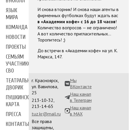
БУКХОЛЛ
И снова вторник! И снова наши агенты в
ЯЗЫК
фирменных футболках будут ждать вас
МИРА
в «Академии кофе» с 16 до 18 часов
!
КОМАНДА
Количество вопросов
—
не ограничено!
А вот количество пригласительных...
НОВОСТИ
Торопитесь! ;)
ПРОЕКТЫ
До встречи в «Академии кофе» на ул. К.
Маркса, 147.
СЕМЬЯМ
УЧАСТНИКОВ
СВО
ТЕАТРАЛЬНЫЙ
г. Красноярск,
Мы
ул. Вавилова,
ВКонтакте
ДВОРИК
25
Наш канал
ПУШКИНСКАЯ
213-10-32,
в Телеграм
КАРТА
213-14-65
Наш канал
tuz.kr@mail.ru
в MAX
ПРЕССА
Все права
КОНТАКТЫ
защищены,