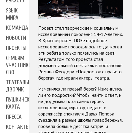
БУКХОЛЛ
ЯЗЫК
МИРА
КОМАНДА
Проект стал творческим и социальным
исследованием поколения 14-17-летних.
НОВОСТИ
В Красноярском ТЮЗе подобное
исследование проводилось тогда, когда
ПРОЕКТЫ
эти ребята только появились на свет.
СЕМЬЯМ
Результатом того проекта стал
УЧАСТНИКОВ
документальный спектакль в постановке
Романа Феодори «Подросток с правого
СВО
берега», где играли актеры театра.
ТЕАТРАЛЬНЫЙ
Изменился ли правый берег? Изменились
ДВОРИК
ли его подростки? Чтобы найти ответ, и
ПУШКИНСКАЯ
не додумывать за самих героев
КАРТА
исследования, куратор, педагог и
сорежиссёр спектакля Дарья Попова
ПРЕССА
съездила в разные школы правобережья,
провела больше десятка встреч и
КОНТАКТЫ
занятий, на которых через игры и