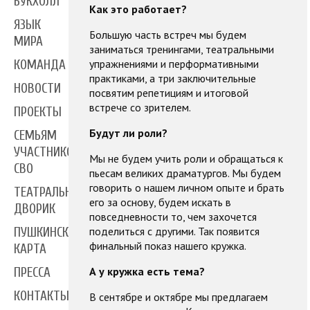
БУКХОЛЛ
Как это работает?
ЯЗЫК
Большую часть встреч мы будем
МИРА
заниматься тренингами, театральными
упражнениями и перформативными
КОМАНДА
практиками, а три заключительные
НОВОСТИ
посвятим репетициям и итоговой
встрече со зрителем.
ПРОЕКТЫ
Будут ли роли?
СЕМЬЯМ
УЧАСТНИКОВ
Мы не будем учить роли и обращаться к
СВО
пьесам великих драматургов. Мы будем
говорить о нашем личном опыте и брать
ТЕАТРАЛЬНЫЙ
его за основу, будем искать в
ДВОРИК
повседневности то, чем захочется
поделиться с другими. Так появится
ПУШКИНСКАЯ
финальный показ нашего кружка.
КАРТА
А у кружка есть тема?
ПРЕССА
КОНТАКТЫ
В сентябре и октябре мы предлагаем