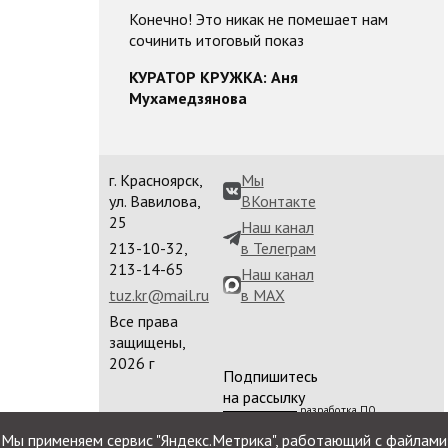
Конечно! Это никак не помешает нам
сочинить итоговый показ
КУРАТОР КРУЖКА: Аня
Мухамедзянова
г. Красноярск,
Мы
ул. Вавилова,
ВКонтакте
25
Наш канал
213-10-32,
в Телеграм
213-14-65
Наш канал
tuz.kr@mail.ru
в MAX
Все права
защищены,
2026 г
Подпишитесь
на рассылку
разработка ПО
сайта
Мы применяем сервис "Яндекс.Метрика", работающий с файлами