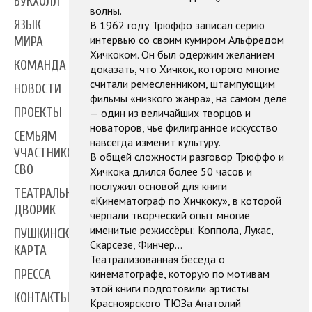
БУКХОЛЛ
волны.
ЯЗЫК
В 1962 году Трюффо записал серию
интервью со своим кумиром Альфредом
МИРА
Хичкоком. Он был одержим желанием
КОМАНДА
доказать, что Хичкок, которого многие
считали ремесленником, штампующим
НОВОСТИ
фильмы «низкого жанра», на самом деле
ПРОЕКТЫ
— один из величайших творцов и
новаторов, чье филигранное искусство
СЕМЬЯМ
навсегда изменит культуру.
УЧАСТНИКОВ
В общей сложности разговор Трюффо и
СВО
Хичкока длился более 50 часов и
послужил основой для книги
ТЕАТРАЛЬНЫЙ
«Кинематограф по Хичкоку», в которой
ДВОРИК
черпали творческий опыт многие
именитые режиссёры: Коппола, Лукас,
ПУШКИНСКАЯ
Скарсезе, Финчер…
КАРТА
Театрализованная беседа о
кинематографе, которую по мотивам
ПРЕССА
этой книги подготовили артисты
КОНТАКТЫ
Красноярского ТЮЗа Анатолий