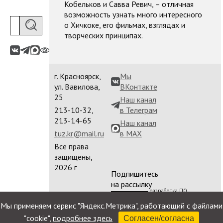
Кобельков и Савва Ревич, – отличная
возможность узнать много интересного
о Хичкоке, его фильмах, взглядах и
творческих принципах.
г. Красноярск,
Мы
ул. Вавилова,
ВКонтакте
25
Наш канал
213-10-32,
в Телеграм
213-14-65
Наш канал
tuz.kr@mail.ru
в MAX
Все права
защищены,
2026 г
Подпишитесь
на рассылку
разработка ПО
сайта
Мы применяем сервис "Яндекс.Метрика", работающий с файлами
"cookie",
подробнее здесь
Согласен/согласна