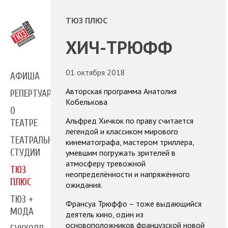
ТЮЗ ПЛЮС
ХИЧ-ТРЮФФ
01 октября 2018
АФИША
Авторская программа Анатолия
РЕПЕРТУАР
Кобелькова
О
Альфред Хичкок по праву считается
ТЕАТРЕ
легендой и классиком мирового
ТЕАТРАЛЬНЫЕ
кинематографа, мастером триллера,
СТУДИИ
умевшим погружать зрителей в
атмосферу тревожной
ТЮЗ
неопределённости и напряжённого
ПЛЮС
ожидания.
ТЮЗ +
Франсуа Трюффо – тоже выдающийся
МОДА
деятель кино, один из
основоположников французской новой