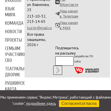
БУКХОЛЛ
ул. Вавилова,
ВКонтакте
ЯЗЫК
25
Наш канал
МИРА
213-10-32,
в Телеграм
213-14-65
Наш канал
КОМАНДА
tuz.kr@mail.ru
в MAX
НОВОСТИ
Все права
защищены,
ПРОЕКТЫ
2026 г
Подпишитесь
СЕМЬЯМ
на рассылку
УЧАСТНИКОВ
разработка ПО
СВО
сайта
ТЕАТРАЛЬНЫЙ
ДВОРИК
ПУШКИНСКАЯ
КАРТА
Мы применяем сервис "Яндекс.Метрика", работающий с файлами
ПРЕССА
"cookie",
подробнее здесь
Согласен/согласна
КОНТАКТЫ