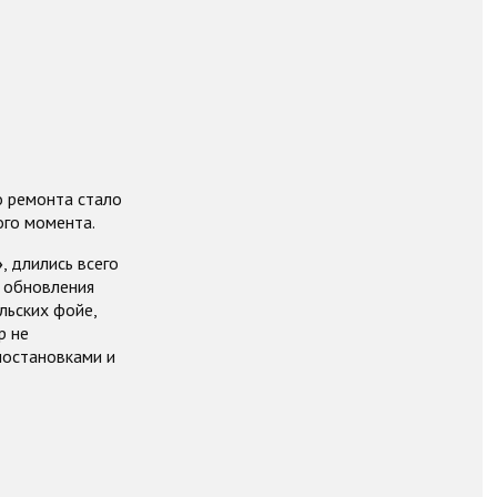
о ремонта стало
ого момента.
»
, длились всего
о обновления
льских фойе,
р не
постановками и