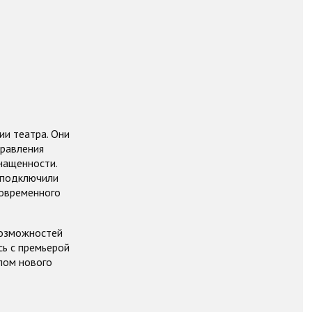
и театра. Они
правления
нащенности.
 подключили
современного
возможностей
ь с премьерой
лом нового