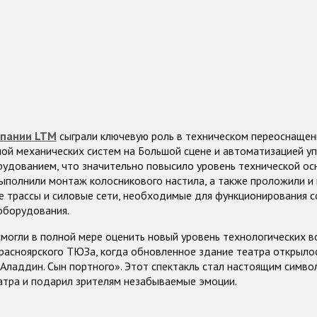
пании LTM
сыграли ключевую роль в техническом переоснащени
ой механических систем на Большой сцене и автоматизацией у
рудованием, что значительно повысило уровень технической ос
ыполнили монтаж колосникового настила, а также проложили и
е трассы и силовые сети, необходимые для функционирования 
оборудования.
смогли в полной мере оценить новый уровень технологических 
расноярского ТЮЗа, когда обновленное здание театра открылос
Аладдин. Сын портного». Этот спектакль стал настоящим симво
атра и подарил зрителям незабываемые эмоции.