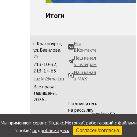
Итоги
г. Красноярск,
Мы
ул. Вавилова,
ВКонтакте
25
Наш канал
213-10-32,
в Телеграм
213-14-65
Наш канал
tuz.kr@mail.ru
в MAX
Все права
защищены,
2026 г
Подпишитесь
на рассылку
разработка ПО
сайта
Мы применяем сервис "Яндекс.Метрика", работающий с файлами
"cookie",
подробнее здесь
Согласен/согласна