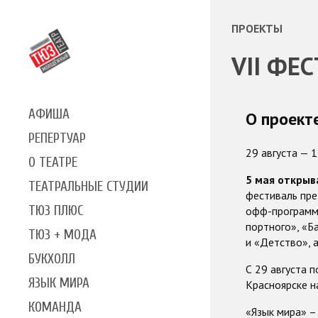
ПРОЕКТЫ
VII ФЕ
АФИША
О проект
РЕПЕРТУАР
29 августа — 
О ТЕАТРЕ
5 мая открыв
ТЕАТРАЛЬНЫЕ СТУДИИ
фестиваль пре
ТЮЗ ПЛЮС
офф-программе
портного», «Б
ТЮЗ + МОДА
и «Детство», 
БУКХОЛЛ
С 29 августа 
ЯЗЫК МИРА
Красноярске н
КОМАНДА
«Язык мира» –