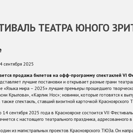
СТИВАЛЬ ТЕАТРА ЮНОГО ЗРИ
е
14 сентября 2025
ается продажа билетов на офф-программу спектаклей VI Фе
дставляет лучшие постановки и открывает разные грани театрал
 «Языка мира – 2025» лучшие премьеры прошедшего творческог
асни Крылова», «Карлик Нос»; новинки, которые готовятся к вып
а также спектакль, ставший визитной карточкой Красноярского 
по 14 сентября 2025 года в Красноярске состоится VII Фестиваль
ачнется с настоящего театрального праздника, адресованного 
 один из магистральных проектов Красноярского ТЮЗа. Он напра