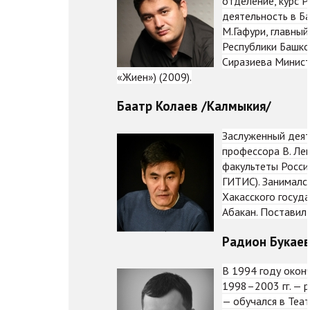
отделение, курс Р
деятельность в Б
М.Гафури, главный
Республики Башко
Сиразиева Минист
«Жиен») (2009).
Баатр Колаев /Калмыкия/
Заслуженный деяте
профессора В. Лев
факультеты Росси
ГИТИС). Занималс
Хакасского госуд
Абакан. Поставил 
Радион Букаев
В 1994 году окон
1998–2003 гг. — 
— обучался в Теат