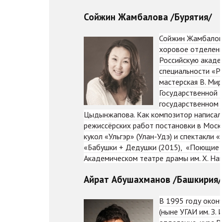
Сойжин Жамбалова /Бурятия/
Сойжин Жамбалова
хоровое отделени
Российскую акаде
специальности «Р
мастерская В. Ми
Государственной К
государственном а
Цыдынжапова. Как композитор написала
режиссёрских работ постановки в Моско
кукол «Ульгэр» (Улан-Удэ) и спектакли 
«Бабушки + Дедушки (2015), «Поющие к
Академическом театре драмы им. Х. На
Айрат Абушахманов /Башкирия/
В 1995 году окон
(ныне УГАИ им. З.