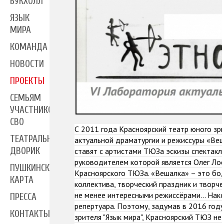
БУКХОЛЛ
ЯЗЫК
МИРА
КОМАНДА
НОВОСТИ
ПРОЕКТЫ
СЕМЬЯМ
УЧАСТНИКОВ
СВО
С 2011 года Красноярский театр юного з
ТЕАТРАЛЬНЫЙ
актуальной драматургии и режиссуры «Веш
ДВОРИК
ставят с артистами ТЮЗа эскизы спектакл
руководителем которой является Олег Лое
ПУШКИНСКАЯ
Красноярского ТЮЗа. «Вешалка» – это бод
КАРТА
коллектива, творческий праздник и творче
не менее интересными режиссёрами… Нако
ПРЕССА
репертуара. Поэтому, задумав в 2016 год
КОНТАКТЫ
зрителя "Язык мира", Красноярский ТЮЗ н