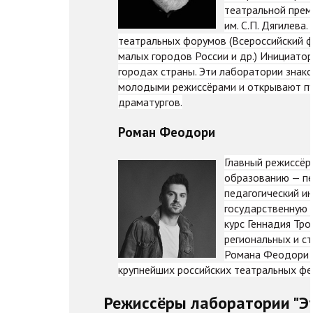
театральной прем
им. С.П. Дягилева
театральных форумов (Всероссийский ф
малых городов России и др.) Инициато
городах страны. Эти лаборатории знак
молодыми режиссёрами и открывают пу
драматургов.
Роман Феодори
Главный режиссёр
образованию — пе
педагогический ин
государственную 
курс Геннадия Тро
региональных и ст
Романа Феодори н
крупнейших российских театральных фе
Режиссёры лаборатории "