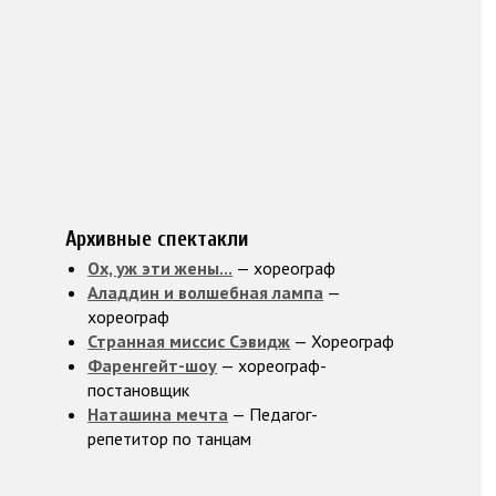
Архивные спектакли
Ох, уж эти жены...
— хореограф
Аладдин и волшебная лампа
—
хореограф
Странная миссис Сэвидж
— Хореограф
Фаренгейт-шоу
— хореограф-
постановщик
Наташина мечта
— Педагог-
репетитор по танцам