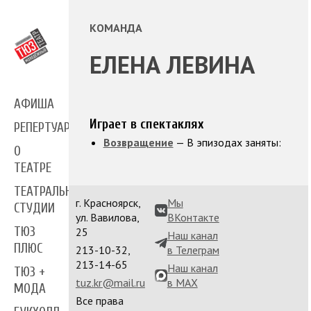
КОМАНДА
ЕЛЕНА ЛЕВИНА
АФИША
Играет в спектаклях
РЕПЕРТУАР
Возвращение
— В эпизодах заняты:
О
ТЕАТРЕ
ТЕАТРАЛЬНЫЕ
г. Красноярск,
Мы
СТУДИИ
ул. Вавилова,
ВКонтакте
ТЮЗ
25
Наш канал
ПЛЮС
213-10-32,
в Телеграм
213-14-65
Наш канал
ТЮЗ +
tuz.kr@mail.ru
в MAX
МОДА
Все права