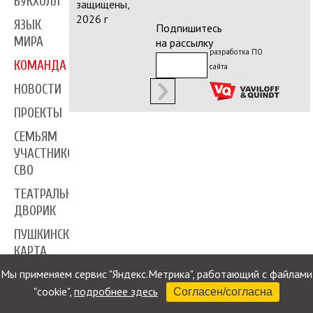
БУКХОЛЛ
защищены,
2026 г
ЯЗЫК
Подпишитесь
МИРА
на рассылку
разработка ПО
КОМАНДА
сайта
НОВОСТИ
ПРОЕКТЫ
СЕМЬЯМ
УЧАСТНИКОВ
СВО
ТЕАТРАЛЬНЫЙ
ДВОРИК
ПУШКИНСКАЯ
КАРТА
Мы применяем сервис "Яндекс.Метрика", работающий с файлами
ПРЕССА
"cookie",
подробнее здесь
Согласен/согласна
КОНТАКТЫ