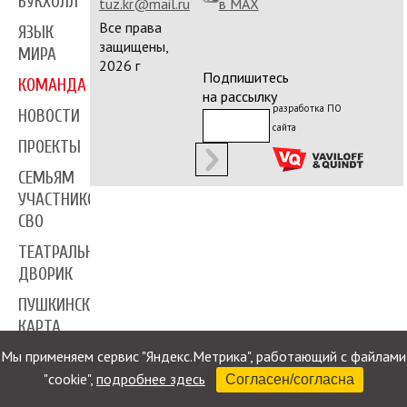
БУКХОЛЛ
tuz.kr@mail.ru
в MAX
Все права
ЯЗЫК
защищены,
МИРА
2026 г
Подпишитесь
КОМАНДА
на рассылку
разработка ПО
НОВОСТИ
сайта
ПРОЕКТЫ
СЕМЬЯМ
УЧАСТНИКОВ
СВО
ТЕАТРАЛЬНЫЙ
ДВОРИК
ПУШКИНСКАЯ
КАРТА
Мы применяем сервис "Яндекс.Метрика", работающий с файлами
ПРЕССА
"cookie",
подробнее здесь
Согласен/согласна
КОНТАКТЫ