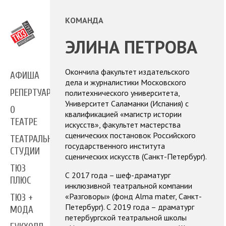
КОМАНДА
ЭЛИНА ПЕТРОВА
Окончила факультет издательского
АФИША
дела и журналистики Московского
РЕПЕРТУАР
политехнического университета,
Университет Саламанки (Испания) с
О
квалификацией «магистр истории
ТЕАТРЕ
искусств», факультет мастерства
сценических постановок Российского
ТЕАТРАЛЬНЫЕ
государственного института
СТУДИИ
сценических искусств (Санкт-Петербург).
ТЮЗ
С 2017 года – шеф-драматург
ПЛЮС
инклюзивной театральной компании
«Разговоры» (фонд Alma mater, Санкт-
ТЮЗ +
Петербург). С 2019 года – драматург
МОДА
петербургской театральной школы