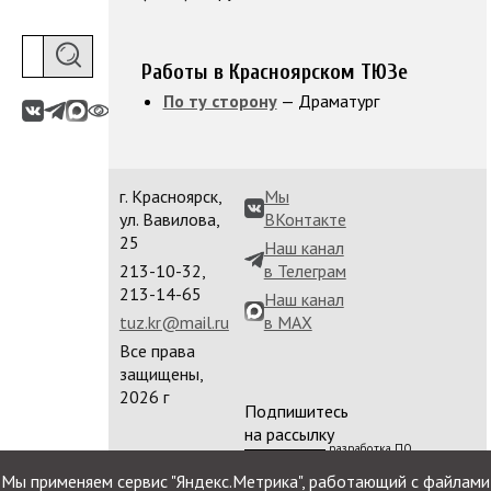
Работы в Красноярском ТЮЗе
По ту сторону
— Драматург
г. Красноярск,
Мы
ул. Вавилова,
ВКонтакте
25
Наш канал
213-10-32,
в Телеграм
213-14-65
Наш канал
tuz.kr@mail.ru
в MAX
Все права
защищены,
2026 г
Подпишитесь
на рассылку
разработка ПО
сайта
Мы применяем сервис "Яндекс.Метрика", работающий с файлами