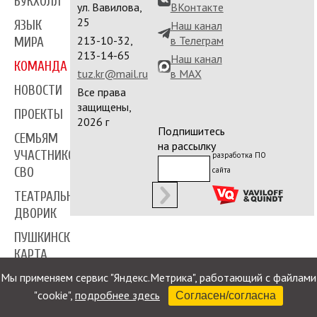
БУКХОЛЛ
ул. Вавилова,
ВКонтакте
25
ЯЗЫК
Наш канал
213-10-32,
в Телеграм
МИРА
213-14-65
Наш канал
КОМАНДА
tuz.kr@mail.ru
в MAX
НОВОСТИ
Все права
защищены,
ПРОЕКТЫ
2026 г
Подпишитесь
СЕМЬЯМ
на рассылку
УЧАСТНИКОВ
разработка ПО
сайта
СВО
ТЕАТРАЛЬНЫЙ
ДВОРИК
ПУШКИНСКАЯ
КАРТА
Мы применяем сервис "Яндекс.Метрика", работающий с файлами
ПРЕССА
"cookie",
подробнее здесь
Согласен/согласна
КОНТАКТЫ