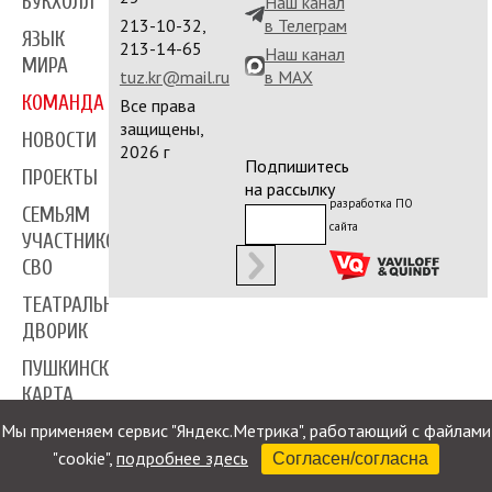
БУКХОЛЛ
Наш канал
213-10-32,
в Телеграм
ЯЗЫК
213-14-65
Наш канал
МИРА
tuz.kr@mail.ru
в MAX
КОМАНДА
Все права
защищены,
НОВОСТИ
2026 г
Подпишитесь
ПРОЕКТЫ
на рассылку
разработка ПО
СЕМЬЯМ
сайта
УЧАСТНИКОВ
СВО
ТЕАТРАЛЬНЫЙ
ДВОРИК
ПУШКИНСКАЯ
КАРТА
Мы применяем сервис "Яндекс.Метрика", работающий с файлами
ПРЕССА
"cookie",
подробнее здесь
Согласен/согласна
КОНТАКТЫ