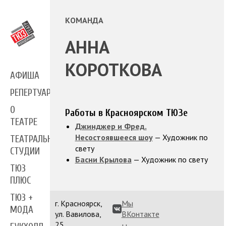
КОМАНДА
АННА
КОРОТКОВА
АФИША
РЕПЕРТУАР
О
Работы в Красноярском ТЮЗе
ТЕАТРЕ
Джинджер и Фред.
Несостоявшееся шоу
— Художник по
ТЕАТРАЛЬНЫЕ
свету
СТУДИИ
Басни Крылова
— Художник по свету
ТЮЗ
ПЛЮС
ТЮЗ +
г. Красноярск,
Мы
МОДА
ул. Вавилова,
ВКонтакте
25