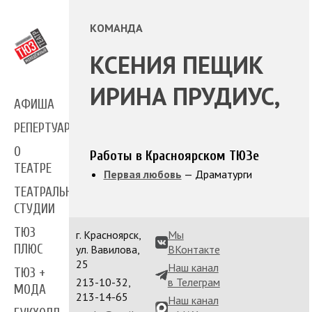
КОМАНДА
КСЕНИЯ ПЕЩИК
ИРИНА ПРУДИУС,
АФИША
РЕПЕРТУАР
О
Работы в Красноярском ТЮЗе
ТЕАТРЕ
Первая любовь
— Драматурги
ТЕАТРАЛЬНЫЕ
СТУДИИ
ТЮЗ
г. Красноярск,
Мы
ПЛЮС
ул. Вавилова,
ВКонтакте
25
Наш канал
ТЮЗ +
213-10-32,
в Телеграм
МОДА
213-14-65
Наш канал