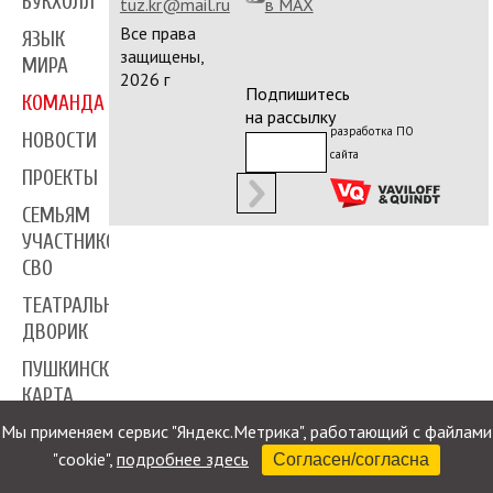
БУКХОЛЛ
tuz.kr@mail.ru
в MAX
Все права
ЯЗЫК
защищены,
МИРА
2026 г
Подпишитесь
КОМАНДА
на рассылку
разработка ПО
НОВОСТИ
сайта
ПРОЕКТЫ
СЕМЬЯМ
УЧАСТНИКОВ
СВО
ТЕАТРАЛЬНЫЙ
ДВОРИК
ПУШКИНСКАЯ
КАРТА
Мы применяем сервис "Яндекс.Метрика", работающий с файлами
ПРЕССА
"cookie",
подробнее здесь
Согласен/согласна
КОНТАКТЫ