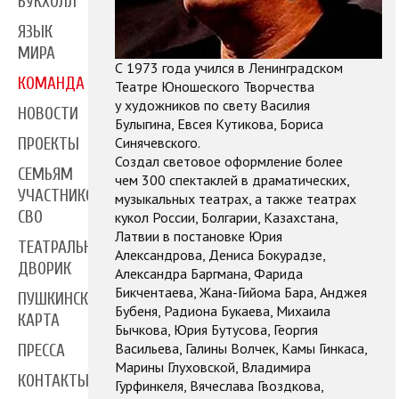
БУКХОЛЛ
ЯЗЫК
МИРА
С 1973 года учился в Ленинградском
КОМАНДА
Театре Юношеского Творчества
у художников по свету Василия
НОВОСТИ
Булыгина, Евсея Кутикова, Бориса
Синячевского.
ПРОЕКТЫ
Создал световое оформление более
СЕМЬЯМ
чем 300 спектаклей в драматических,
УЧАСТНИКОВ
музыкальных театрах, а также театрах
СВО
кукол России, Болгарии, Казахстана,
Латвии в постановке Юрия
ТЕАТРАЛЬНЫЙ
Александрова, Дениса Бокурадзе,
ДВОРИК
Александра Баргмана, Фарида
Бикчентаева, Жана-Гийома Бара, Анджея
ПУШКИНСКАЯ
Бубеня, Радиона Букаева, Михаила
КАРТА
Бычкова, Юрия Бутусова, Георгия
Васильева, Галины Волчек, Камы Гинкаса,
ПРЕССА
Марины Глуховской, Владимира
КОНТАКТЫ
Гурфинкеля, Вячеслава Гвоздкова,