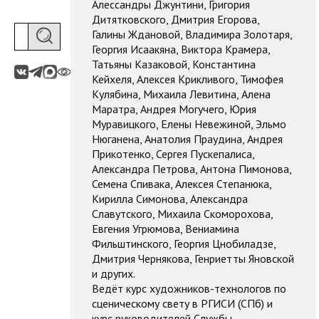
Алессандры Джунтини, Григория
Дитятковского, Дмитрия Егорова,
Галины Ждановой, Владимира Золотаря,
Георгия Исаакяна, Виктора Крамера,
Татьяны Казаковой, Константина
Кейхеля, Алексея Крикливого, Тимофея
Кулябина, Михаила Левитина, Алена
Маратра, Андрея Могучего, Юрия
Муравицкого, Елены Невежиной, Эльмо
Нюганена, Анатолия Праудина, Андрея
Прикотенко, Сергея Пускепалиса,
Александра Петрова, Антона Пимонова,
Семена Спивака, Алексея Степанюка,
Кирилла Симонова, Александра
Славутского, Михаила Скоморохова,
Евгения Угрюмова, Вениамина
Фильштинского, Георгия Цнобиладзе,
Дмитрия Чернякова, Генриетты Яновской
и других.
Ведёт курс художников-технологов по
сценическому свету в РГИСИ (СПб) и
курс руководителей Службы