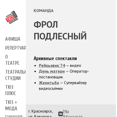
КОМАНДА
ФРОЛ
ПОДЛЕСНЫЙ
АФИША
РЕПЕРТУАР
О
Архивные спектакли
ТЕАТРЕ
Рейкьявик`74
— видео
День матери
— Оператор-
ТЕАТРАЛЬНЫЕ
постановщик
СТУДИИ
Женитьба
— Супервайзер
ТЮЗ
видеосъёмки
ПЛЮС
ТЮЗ +
МОДА
г. Красноярск,
Мы
ул. Вавилова,
ВКонтакте