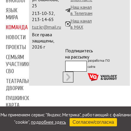
БУКХОЛЛ
25
Наш канал
ЯЗЫК
213-10-32,
в Телеграм
МИРА
213-14-65
Наш канал
tuz.kr@mail.ru
в MAX
КОМАНДА
Все права
НОВОСТИ
защищены,
2026 г
ПРОЕКТЫ
Подпишитесь
на рассылку
СЕМЬЯМ
разработка ПО
УЧАСТНИКОВ
сайта
СВО
ТЕАТРАЛЬНЫЙ
ДВОРИК
ПУШКИНСКАЯ
КАРТА
Мы применяем сервис "Яндекс.Метрика", работающий с файлами
ПРЕССА
"cookie",
подробнее здесь
Согласен/согласна
КОНТАКТЫ