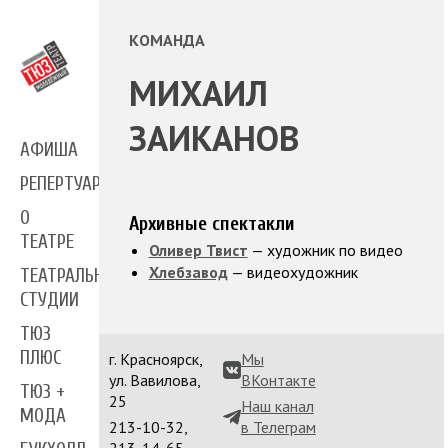
КОМАНДА
МИХАИЛ
ЗАИКАНОВ
АФИША
РЕПЕРТУАР
О
Архивные спектакли
ТЕАТРЕ
Оливер Твист
— художник по видео
Хлебзавод
— видеохудожник
ТЕАТРАЛЬНЫЕ
СТУДИИ
ТЮЗ
ПЛЮС
г. Красноярск,
Мы
ул. Вавилова,
ВКонтакте
ТЮЗ +
25
Наш канал
МОДА
213-10-32,
в Телеграм