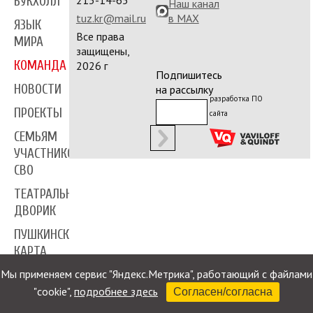
213-14-65
БУКХОЛЛ
Наш канал
tuz.kr@mail.ru
в MAX
ЯЗЫК
Все права
МИРА
защищены,
КОМАНДА
2026 г
Подпишитесь
НОВОСТИ
на рассылку
разработка ПО
ПРОЕКТЫ
сайта
СЕМЬЯМ
УЧАСТНИКОВ
СВО
ТЕАТРАЛЬНЫЙ
ДВОРИК
ПУШКИНСКАЯ
КАРТА
Мы применяем сервис "Яндекс.Метрика", работающий с файлами
ПРЕССА
"cookie",
подробнее здесь
Согласен/согласна
КОНТАКТЫ