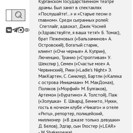
Курганском Государственном театре
драмы. Был занят в спектаклях
«Послушайте!...» и «Старые песни о
главном». Среди сыгранных ролей:
Спетлайг, адвокат, Джек Чэсней
(«Здравствуйте, я ваша тетя!» Б. Томас),
брат Пеженовых («Бальзаминов» А.
Островский), богатый старик,
клиент («Очи черные» А. Куприн),
Люченцио, Транио («Строптивая» У.
Шекспир ), Семен («Счастье мое» А.
Червинский), Рики («Ladie's Night» Э.
МакКартен, С. Синклер), Бартли («Калека
с острова Инишмаан» М. МакДонах),
Поляков («Морфий» М. Булгаков),
Артемон («Буратино» А. Толстой), Паж
(«Золушка» Е. Шварц), Беннито, Нукки,
гость в ночном клубе «Чикаго» и отеле
«Ритц», репортер, полицейский,
миллионер («В джазе только девушки»
Д. Белов), Эдгар, сын Глостер («LEAR»
- W. Shakespeare).