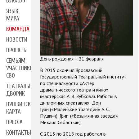
БУКХОЛЛ
ЯЗЫК
МИРА
КОМАНДА
НОВОСТИ
ПРОЕКТЫ
День рождения – 21 февраля.
СЕМЬЯМ
УЧАСТНИКОВ
В 2015 окончил Ярославский
СВО
Государственный Театральный институт
по специальности «Актёр
ТЕАТРАЛЬНЫЙ
драматического театра и кино»
ДВОРИК
(мастерская А. В. Зубкова). Работы в
дипломных спектаклях: Дон
ПУШКИНСКАЯ
Гуан («Маленькие трагедии» А. С.
КАРТА
Пушкин), Григ («Безымянная звезда»
ПРЕССА
Михаил Себастьян).
КОНТАКТЫ
С 2015 по 2018 год работал в