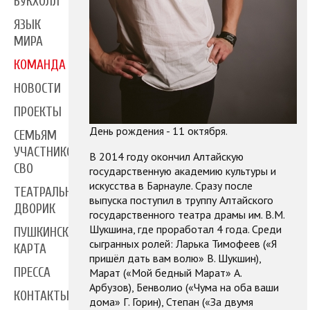
БУКХОЛЛ
ЯЗЫК
МИРА
КОМАНДА
НОВОСТИ
ПРОЕКТЫ
День рождения - 11 октября.
СЕМЬЯМ
УЧАСТНИКОВ
В 2014 году окончил Алтайскую
СВО
государственную академию культуры и
искусства в Барнауле. Сразу после
ТЕАТРАЛЬНЫЙ
выпуска поступил в труппу Алтайского
ДВОРИК
государственного театра драмы им. В.М.
Шукшина, где проработал 4 года. Среди
ПУШКИНСКАЯ
сыгранных ролей: Ларька Тимофеев («Я
КАРТА
пришёл дать вам волю» В. Шукшин),
ПРЕССА
Марат («Мой бедный Марат» А.
Арбузов), Бенволио («Чума на оба ваши
КОНТАКТЫ
дома» Г. Горин), Степан («За двумя